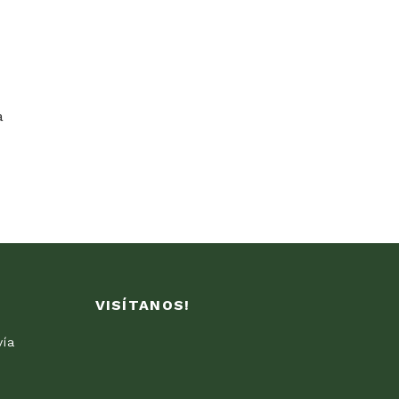
a
VISÍTANOS!
vía